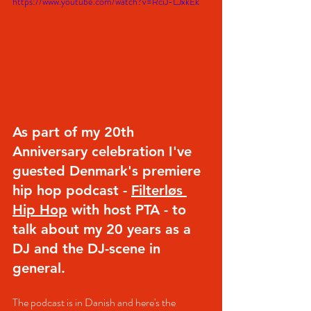
https://www.youtube.com/watch?v=RciJ-LJxkEk
As part of my 20th 
Anniversary celebration I've 
guested Denmark's premiere 
hip hop podcast - 
Filterløs 
Hip Hop
 with host 
PTA
 - to 
talk about my 20 years as a 
DJ and the DJ-scene in 
general.
The podcast is in Danish and here's the 