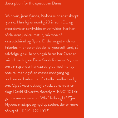
description for the episode in Danish:
"Min ven, jeres fjende, Nyboe runder et skarpt 
hjørne. Han fejrer nemlig 20 år som DJ, og 
efter devisen selvhyldet er velhyldet, har han 
både lavet jubilæumstur, mixtape på 
kassettebånd og flyers. Er der noget vi elsker i 
Filterløs Hiphop er det do-it-yourself-ånd, så 
selvfølgelig skulle han også fejres her.Over et 
måltid mad og en Faxe Kondi fortæller Nyboe 
om sin rejse, der har været fyldt med mange 
opture, men også en masse modgang og 
problemer, hvilket han fortæller hudløst ærligt 
om. Og så viser det sig faktisk, at han var en 
slags David Siliver fra Beverly Hills 90210 i sit 
gymnasies skoleradio. Who'dathought?!Tjek 
Nyboes mixtape og nyd episoden, der er mere 
på vej så... KNYT OG LYT!"