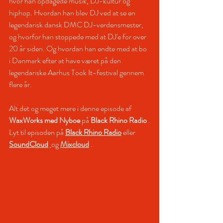
hvor han opdagede musik, DJ-kultur og 
hiphop. Hvordan han blev DJ ved at se en 
legendarisk dansk DMC DJ-verdensmester, 
og hvorfor han stoppede med at DJ'e for over 
20 år siden. Og hvordan han endte med at bo 
i Danmark efter at have været på den 
legendariske Aarhus Took It-festival gennem 
flere år.
Alt det og meget mere i denne episode af 
WaxWorks med Nyboe 
på
Black Rhino Radio
.
Lyt til episoden på
Black Rhino Radio
eller
SoundCloud
og
Mixcloud
.