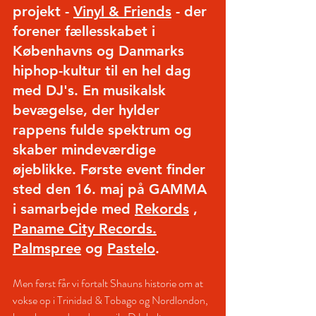
projekt -
Vinyl & Friends
- der 
forener fællesskabet i 
Københavns og Danmarks 
hiphop-kultur til en hel dag 
med DJ's. En musikalsk 
bevægelse, der hylder 
rappens fulde spektrum og 
skaber mindeværdige 
øjeblikke. Første event finder 
sted den 16. maj på GAMMA 
i samarbejde med
Rekords
,
Paname City Records.
Palmspree
og
Pastelo
.
Men først får vi fortalt Shauns historie om at 
vokse op i Trinidad & Tobago og Nordlondon, 