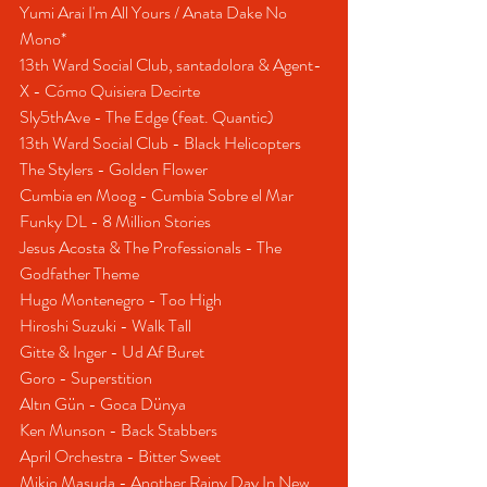
Yumi Arai I'm All Yours / Anata Dake No 
Mono* 
13th Ward Social Club, santadolora & Agent-
X - Cómo Quisiera Decirte 
Sly5thAve - The Edge (feat. Quantic) 
13th Ward Social Club - Black Helicopters 
The Stylers - Golden Flower 
Cumbia en Moog - Cumbia Sobre el Mar 
Funky DL - 8 Million Stories 
Jesus Acosta & The Professionals - The 
Godfather Theme 
Hugo Montenegro - Too High 
Hiroshi Suzuki - Walk Tall 
Gitte & Inger - Ud Af Buret 
Goro - Superstition 
Altın Gün - Goca Dünya 
Ken Munson - Back Stabbers 
April Orchestra - Bitter Sweet 
Mikio Masuda - Another Rainy Day In New 