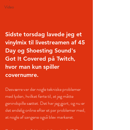
Video
Sidste torsdag lavede jeg et 
vinylmix til livestreamen af ​​
45 
Day
 og Shoesting Sound's 
Got It Covered på Twitch, 
hvor man kun spiller 
covernumre.
Desværre var der nogle tekniske problemer 
med lyden, hvilket førte til, at jeg måtte 
genindspille sættet. Det har jeg gjort, og nu er 
det endelig online efter et par problemer med, 
at nogle af sangene også blev markeret.