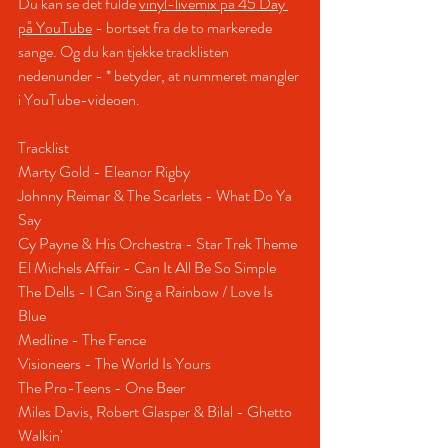
Du kan se det fulde 
vinyl-livemix på 45 Day 
på YouTube
 - bortset fra de to markerede 
sange. Og du kan tjekke tracklisten 
nedenunder - * betyder, at nummeret mangler 
i YouTube-videoen.
Tracklist
Marty Gold - Eleanor Rigby 
Johnny Reimar & The Scarlets - What Do Ya 
Say 
Cy Payne & His Orchestra - Star Trek Theme 
El Michels Affair - Can It All Be So Simple 
The Dells - I Can Sing a Rainbow / Love Is 
Blue 
Medline - The Fence 
Visioneers - The World Is Yours
The Pro-Teens - One Beer 
Miles Davis, Robert Glasper & Bilal - Ghetto 
Walkin' 