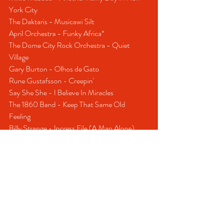
York City 
The Daktaris - Musicawi Silt 
April Orchestra - Funky Africa* 
The Dome City Rock Orchestra - Quiet 
Village  
Gary Burton - Olhos de Gato 
Rune Gustafsson - Creepin' 
Say She She - I Believe In Miracles 
The 1860 Band - Keep That Same Old 
Feeling 
Billy Strange - Ipcress File (A Man Alone) 
Piet Noordijk - Take A Walk On The Wild 
Side 
The Outfit - Theme From Peter Gunn 
Charlie And The Boys - A Night In Carbol Hill 
Esso Steel Band - Killing Me Softly 
Edmondo Ros & His Orchestra - Let The 
Sunshine In