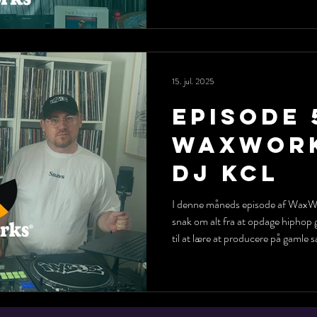
at blive signet og udgive sine fø
fra Storbritannien og endda opt
nu er begyndt at DJ'e.
15. jul. 2025
Episode 
WaxWork
DJ KCL
I denne måneds episode af WaxWor
snak om alt fra at opdage hipho
til at lære at producere på gamle 
havde mange plader, at rappe, at 
mere.