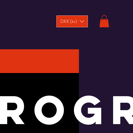
DKK (kr)
prog