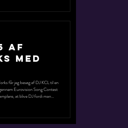
rste numre, arbejde med producere
ræde i Cambodja, og hvordan han
5 af
s med
ks får jeg besøg af DJ KCL til en
p gennem Eurovision Song Contest
samplere, at blive DJ fordi man
eje en hiphop-tøjbutik og meget