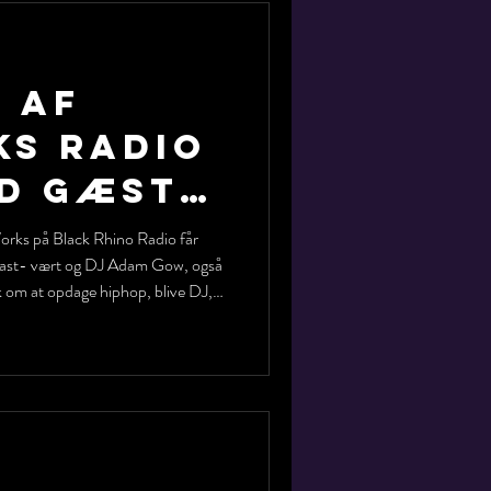
3 af
s Radio
d gæst
w fra
rks på Black Rhino Radio får
ast- vært og DJ Adam Gow, også
DJ
 om at opdage hiphop, blive DJ,
irationer og hans rejse gennem