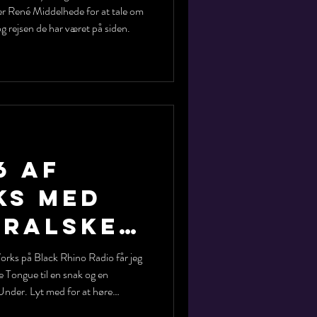
r René Middelhede for at tale om
g rejsen de har været på siden.
6 af
s med
tralske
The
rks på Black Rhino Radio får jeg
e Tongue til en snak og en
Under. Lyt med for at høre
ik fra freestyle battle rapping til