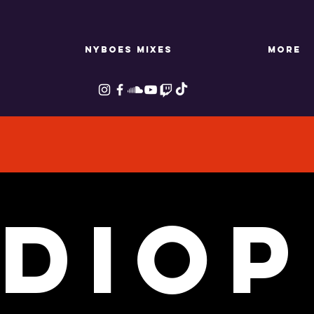
NYBOES MIXES
More
dio