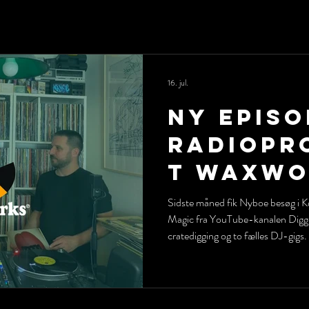
16. jul.
Ny episo
radiopr
t WaxWo
Nyboe m
Sidste måned fik Nyboe besøg i K
Magic fra YouTube-kanalen Diggin
Magic fr
cratedigging og to fælles DJ-gigs. Så i denne måneds episode taler
Time
og spiller Nyboe og Magic nogle a
han bragte hele vejen til Danmark samt e
Month’s episode Nyboe and Magic 
some of the old Czechoslovakian r