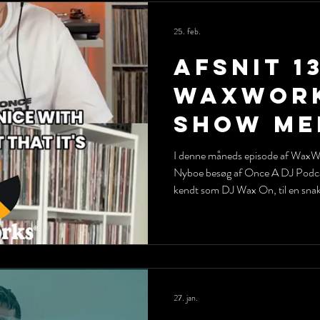
Denmark and a few of Nyboe’s
25. feb.
Afsnit 1
WaxWork
Show me
Adam Go
I denne måneds episode af WaxWo
Nyboe besøg af Once A DJ Podc
Once A 
kendt som DJ Wax On, til en snak
Podcast
cratedigging, at battle, hans insp
musikken. Og selvfølgelig hvordan Once A DJ blev skabt og
podcastens historie.
27. jan.