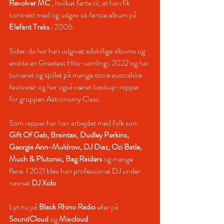
Revolver MC
 , hvilket førte til, at han fik 
kontrakt med og udgav sit første album på 
Elefant Traks
i 2006. 
Siden da har han udgivet adskillige albums og 
endda en Greatest Hits-samling i 2022 og har 
turneret og spillet på mange store australske 
festivaler og har også været backup-rapper 
for gruppen Astronomy Class.
Som rapper har han arbejdet med folk som
Gift Of Gab, Braintax, Dudley Perkins, 
Georgia Ann-Muldrow, DJ Diaz, Ozi Batla, 
Much & Plutonic, Bag Raiders
og mange 
flere. I 2021 blev han professionel DJ under 
navnet
DJ Xolo
.
Lyt nu på
Black Rhino Radio
eller på
SoundCloud
og
Mixcloud
.