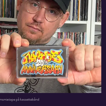
msmixtape på kassettebånd
Hurtigvisning