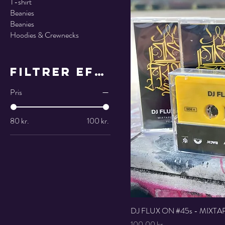
T-shirt
Beanies
Beanies
Hoodies & Crewnecks
Filtrer efter
Pris
80 kr.
100 kr.
DJ FLUX ON #45s - MIXT
Pris
100,00 kr.