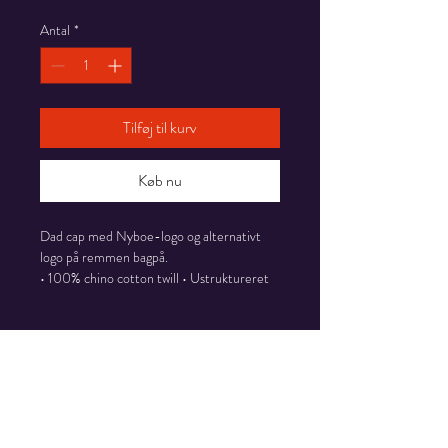
Antal
*
Tilføj til kurv
Køb nu
Dad cap med Nyboe-logo og alternativt 
logo på remmen bagpå.
• 100% chino cotton twill • Ustruktureret 
6-panel low-profile model • 6 broderede 
ventilationshuller • 3 ⅛″ / 7.6 cm crown • 
Retur- og refusionspolitik
Justerbar rem med antik spænde • Blank 
produkt fra Vietnam eller Bangladesh
Kontakt venligst nyboe@jespernyboe.dk 
Dette produkt produceres specielt til dig, 
Forsendelsesinfo
hurtigst muligt, hvis der er et problem 
når du bestiller det. Produktion on 
med din ordre.
demand hjælper med at reducere 
Dette produkt produceres og sendes af 
Printful-produkter produceres on 
overproduktion.