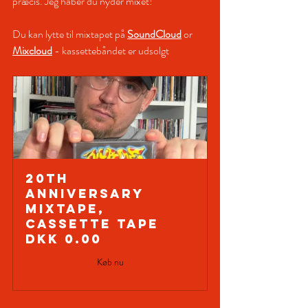
præcis. Jeg håber du nyder mixet!
Du kan lytte til mixtapet på 
SoundCloud
 or 
Mixcloud
- kassettebåndet er udsolgt
20th 
Anniversary 
Mixtape, 
Cassette Tape
DKK 0.00
Køb nu