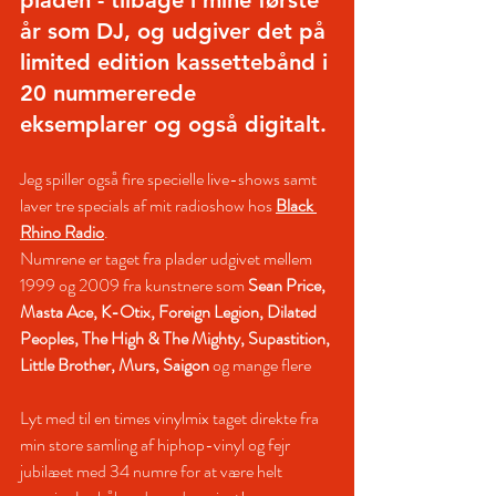
pladen - tilbage i mine første 
år som DJ, og udgiver det på 
limited edition kassettebånd i 
20 nummererede 
eksemplarer og også digitalt.
Jeg spiller også fire specielle live-shows samt 
laver tre specials af mit radioshow hos 
Black 
Rhino Radio
.
Numrene er taget fra plader udgivet mellem 
1999 og 2009 fra kunstnere som 
Sean Price, 
Masta Ace, K-Otix, Foreign Legion, Dilated 
Peoples, The High & The Mighty, Supastition, 
Little Brother, Murs, Saigon
 og mange flere
Lyt med til en times vinylmix taget direkte fra 
min store samling af hiphop-vinyl og fejr 
jubilæet med 34 numre for at være helt 