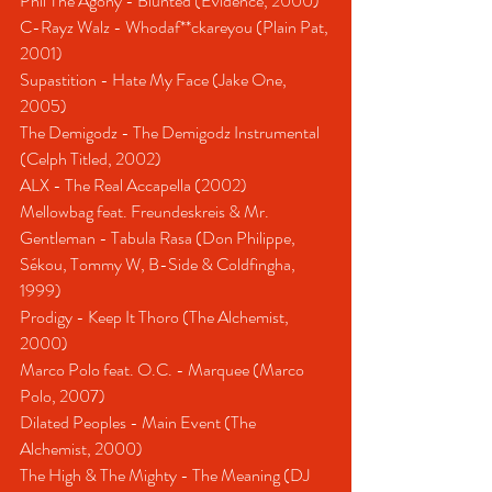
Phil The Agony - Blunted (Evidence, 2000)
C-Rayz Walz - Whodaf**ckareyou (Plain Pat, 
2001)
Supastition - Hate My Face (Jake One, 
2005)
The Demigodz - The Demigodz Instrumental 
(Celph Titled, 2002)
ALX - The Real Accapella (2002)
Mellowbag feat. Freundeskreis & Mr. 
Gentleman - Tabula Rasa (Don Philippe, 
Sékou, Tommy W, B-Side & Coldfingha, 
1999)
Prodigy - Keep It Thoro (The Alchemist, 
2000)
Marco Polo feat. O.C. - Marquee (Marco 
Polo, 2007)
Dilated Peoples - Main Event (The 
Alchemist, 2000)
The High & The Mighty - The Meaning (DJ 