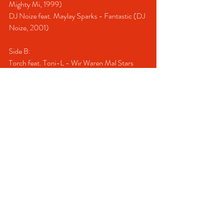
Mighty Mi, 1999)
DJ Noize feat. Maylay Sparks - Fantastic (DJ 
Noize, 2001)
Side B:
Torch feat. Toni-L - Wir Waren Mal Stars 
(Torch & Boulevard Bou, 2000)
The Odd Couple - The Day I Was Born (The 
Avid Record Collector, 2004)
The Boulevard Connection - Copenhagen 
(Claimin' Respect) (Context, 2000)
The Boulevard Connection - CpH Claiming' 
Respect 
#2
 (Context, 2004)
Foreign Legion - Full Time B-Boy (DJ 
Design, 2000)
Jay-Z - PSA (Remix) (Kno, 2004)
Little Brother - The Listening (9th Wonder, 
2003)
Non Phixion - It's Us (Large Professor, 