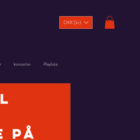
DKK (kr)
r
koncerter
Playliste
l
e på