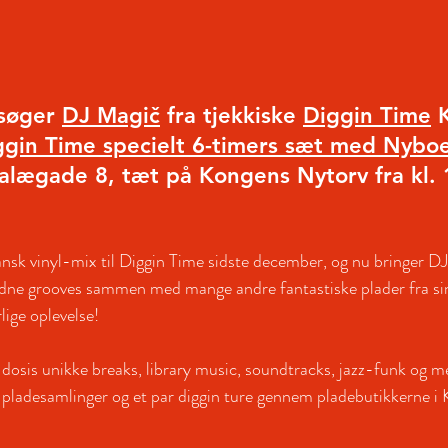
søger 
DJ Magič
 fra tjekkiske 
Diggin Time
 
ggin Time specielt 6-timers sæt med Nyboe
alægade 8, tæt på Kongens Nytorv fra kl. 1
nsk vinyl-mix til Diggin Time sidste december, og nu bringer D
ldne grooves sammen med mange andre fantastiske plader fra sin 
ige oplevelse!
d dosis unikke breaks, library music, soundtracks, jazz-funk og m
e pladesamlinger og et par diggin ture gennem pladebutikkerne i