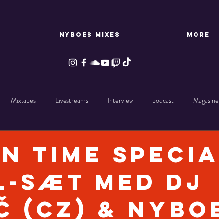
NYBOES MIXES
More
Mixtapes
Livestreams
Interview
podcast
Magasine
in Time specia
l-sæt med DJ
č (CZ) & Nybo