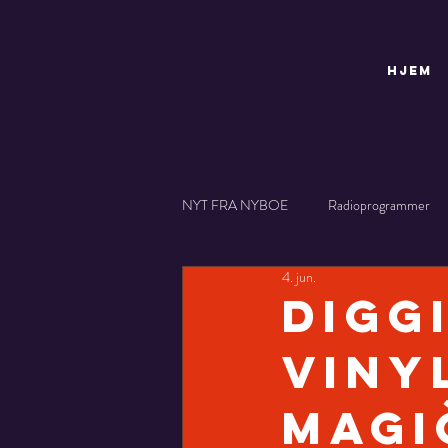
HJEM
NYT FRA NYBOE
Radioprogrammer
4. jun.
Video
Digg
viny
Magi