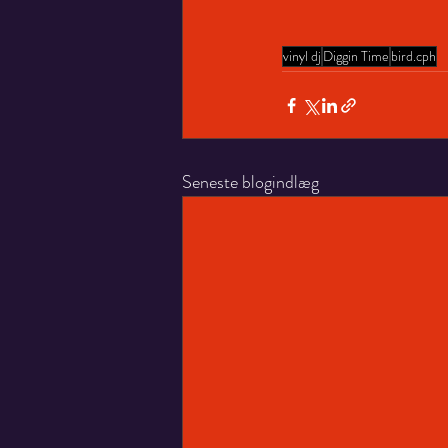
vinyl dj
Diggin Time
bird.cph
Seneste blogindlæg