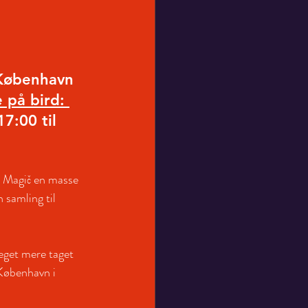
København 
 på bird: 
7:00 til 
J Magič en masse 
samling til 
eget mere taget 
 København i 