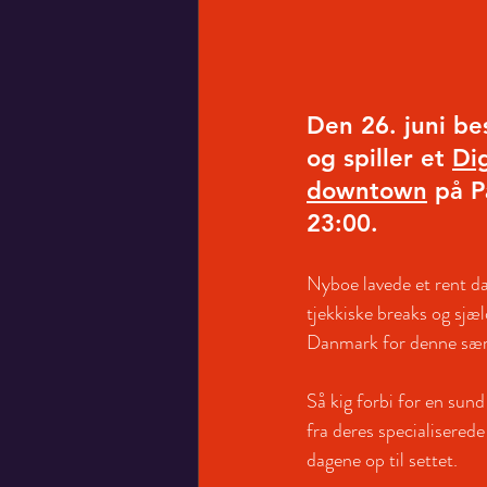
Den 26. juni be
og spiller et 
Di
downtown
 på P
23:00.
Nyboe lavede et rent da
tjekkiske breaks og sjæ
Danmark for denne særl
Så kig forbi for en sun
fra deres specialisered
dagene op til settet.