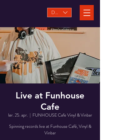
DKK (kr)
Live at Funhouse
Cafe
lør. 25. apr.
  |  
FUNHOUSE Cafe Vinyl & Vinbar
Spinning records live at Funhouse Café, Vinyl &
Vinbar